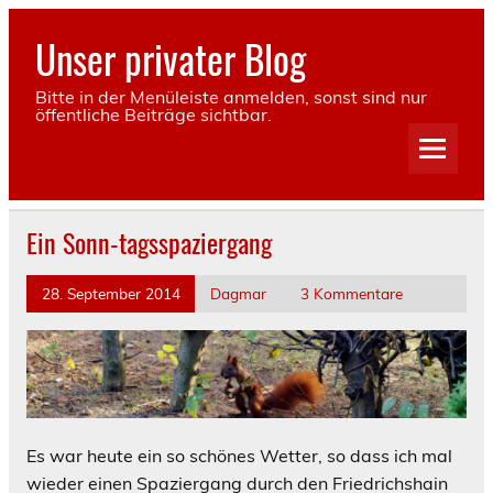
Skip
to
Unser privater Blog
content
Bitte in der Menüleiste anmelden, sonst sind nur
öffentliche Beiträge sichtbar.
Ein Sonn-tagsspaziergang
28. September 2014
Dagmar
3 Kommentare
Es war heute ein so schönes Wetter, so dass ich mal
wieder einen Spaziergang durch den Friedrichshain